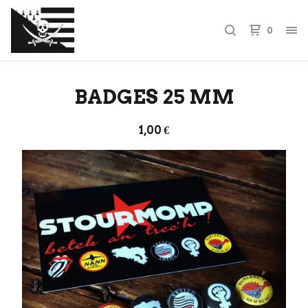
0
BADGES 25 MM
1,00
€