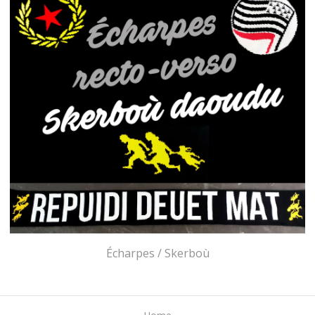
Écharpes / Skerboù