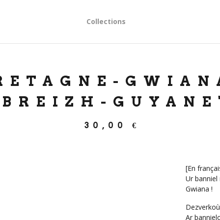
Collections
RETAGNE-GWIANA
"BREIZH-GUYANE
30,00
€
[En françai
Ur banniel
Gwiana !
Dezverkoù 
Ar banniel