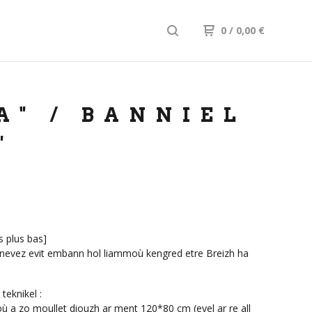
0
/ 0,00
€
" / BANNIEL
"
s plus bas]
 nevez evit embann hol liammoù kengred etre Breizh ha
teknikel :
où a zo moullet diouzh ar ment 120*80 cm (evel ar re all