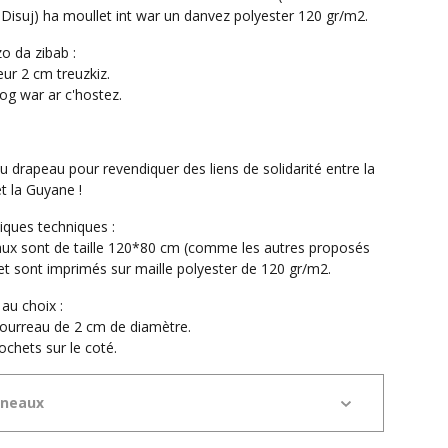
 Disuj) ha moullet int war un danvez polyester 120 gr/m2.
o da zibab :
eur 2 cm treuzkiz.
rog war ar c'hostez.
 drapeau pour revendiquer des liens de solidarité entre la
t la Guyane !
iques techniques :
ux sont de taille 120*80 cm (comme les autres proposés
 et sont imprimés sur maille polyester de 120 gr/m2.
au choix :
fourreau de 2 cm de diamètre.
ochets sur le coté.