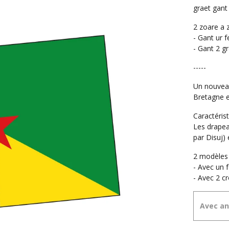
graet gant
2 zoare a z
- Gant ur f
- Gant 2 g
-----
Un nouveau
Bretagne e
Caractérist
Les drapea
par Disuj)
2 modèles 
- Avec un 
- Avec 2 cr